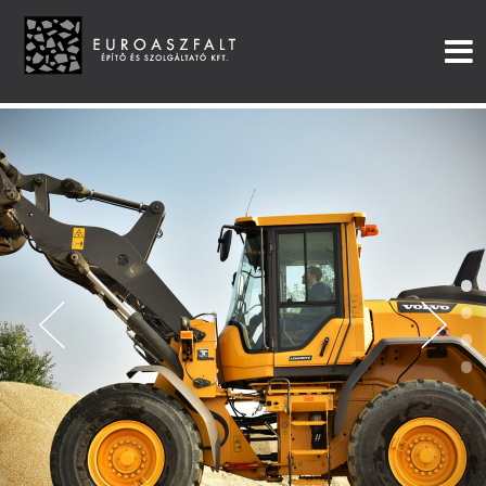
•
•
•
•