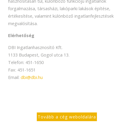
hasznosításán túl, különböző funkciójú ingatlanok
forgalmazása, társasházi, lakóparki lakások építése,
értékesítése, valamint különböző ingatlanfejlesztések
megvalósítása.
Elérhetőség
DBI Ingatlanhasznosító Kft.
1133 Budapest, Gogol utca 13.
Telefon: 451-1650
Fax: 451-1651
Email:
dbi@dbi.hu
Tovább a cég weboldalára