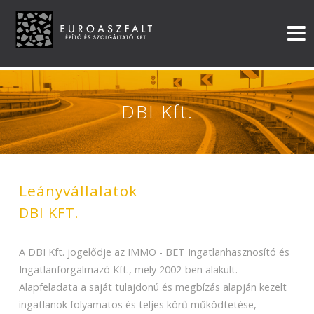
DBI Kft.
Leányvállalatok
DBI KFT.
A DBI Kft. jogelődje az IMMO - BET Ingatlanhasznosító és
Ingatlanforgalmazó Kft., mely 2002-ben alakult.
Alapfeladata a saját tulajdonú és megbízás alapján kezelt
ingatlanok folyamatos és teljes körű működtetése,