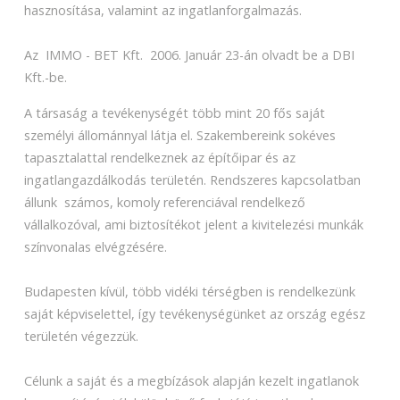
hasznosítása, valamint az ingatlanforgalmazás.
Az IMMO - BET Kft. 2006. Január 23-án olvadt be a DBI
Kft.-be.
A társaság a tevékenységét több mint 20 fős saját
személyi állománnyal látja el. Szakembereink sokéves
tapasztalattal rendelkeznek az építőipar és az
ingatlangazdálkodás területén. Rendszeres kapcsolatban
állunk számos, komoly referenciával rendelkező
vállalkozóval, ami biztosítékot jelent a kivitelezési munkák
színvonalas elvégzésére.
Budapesten kívül, több vidéki térségben is rendelkezünk
saját képviselettel, így tevékenységünket az ország egész
területén végezzük.
Célunk a saját és a megbízások alapján kezelt ingatlanok