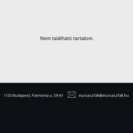
Nem található tartalom.
1133 Budapest, Pannónia u. 59-61
euroaszfalt@euroaszfalt.hu