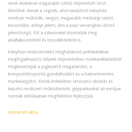
vevői elvárások magasabb szintű teljesítését teszi
lehetővé. Annak a cégnek, ahol tanúsított irányítási
rendszer működik, rangot, magasabb minőségi szintű
besorolást, előnyt jelent, ami a piaci versenyben döntő
jelentőségű. Ezt a színvonalat követeljük meg
alvállalkozóinktól és beszállítóinktól is.
Irányítási rendszerünket meghatározó politikánkban
megfogalmazott céljaink teljesítéséhez munkavállalóinktól
megköveteljük a jogkövető magatartást, a
környezetközpontú gondolkodást és a balesetmentes
munkavégzést. Ennek érdekében tervszerű oktatás és
képzési rendszert működtetünk, gépparkunkat az európai
normák előírásainak megfelelően fejlesztjük.
Szervezeti ábra