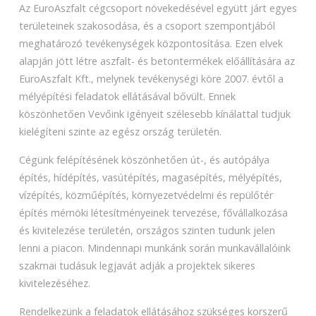
Az EuroAszfalt cégcsoport növekedésével együtt járt egyes
területeinek szakosodása, és a csoport szempontjából
meghatározó tevékenységek központosítása. Ezen elvek
alapján jött létre aszfalt- és betontermékek előállítására az
EuroAszfalt Kft., melynek tevékenységi köre 2007. évtől a
mélyépítési feladatok ellátásával bővült. Ennek
köszönhetően Vevőink igényeit szélesebb kínálattal tudjuk
kielégíteni szinte az egész ország területén.
Cégünk felépítésének köszönhetően út-, és autópálya
építés, hídépítés, vasútépítés, magasépítés, mélyépítés,
vízépítés, közműépítés, környezetvédelmi és repülőtér
építés mérnöki létesítményeinek tervezése, fővállalkozása
és kivitelezése területén, országos szinten tudunk jelen
lenni a piacon. Mindennapi munkánk során munkavállalóink
szakmai tudásuk legjavát adják a projektek sikeres
kivitelezéséhez.
Rendelkezünk a feladatok ellátásához szükséges korszerű