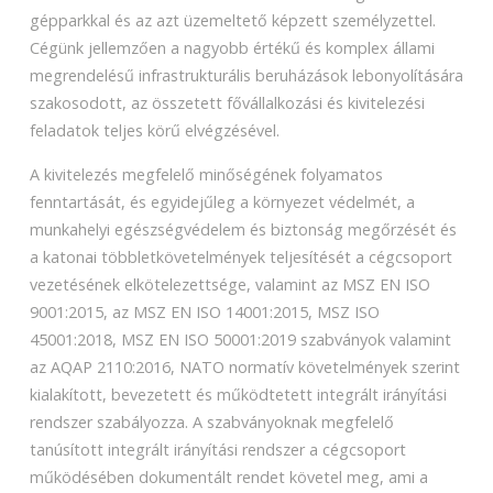
gépparkkal és az azt üzemeltető képzett személyzettel.
Cégünk jellemzően a nagyobb értékű és komplex állami
megrendelésű infrastrukturális beruházások lebonyolítására
szakosodott, az összetett fővállalkozási és kivitelezési
feladatok teljes körű elvégzésével.
A kivitelezés megfelelő minőségének folyamatos
fenntartását, és egyidejűleg a környezet védelmét, a
munkahelyi egészségvédelem és biztonság megőrzését és
a katonai többletkövetelmények teljesítését a cégcsoport
vezetésének elkötelezettsége, valamint az MSZ EN ISO
9001:2015, az MSZ EN ISO 14001:2015, MSZ ISO
45001:2018, MSZ EN ISO 50001:2019 szabványok valamint
az AQAP 2110:2016, NATO normatív követelmények szerint
kialakított, bevezetett és működtetett integrált irányítási
rendszer szabályozza. A szabványoknak megfelelő
tanúsított integrált irányítási rendszer a cégcsoport
működésében dokumentált rendet követel meg, ami a