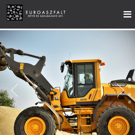
•
•
•
•