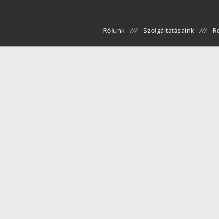
Rólunk
Szolgáltatásaink
R