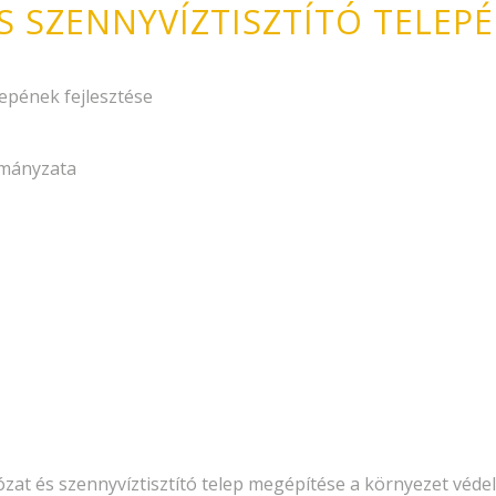
 SZENNYVÍZTISZTÍTÓ TELEPÉ
lepének fejlesztése
rmányzata
lózat és szennyvíztisztító telep megépítése a környezet véd