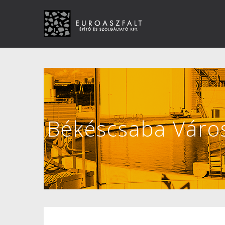
Békéscsaba Város 