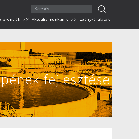
eferenciák
Aktuális munkáink
Leányvállalatok
epének fejlesztése