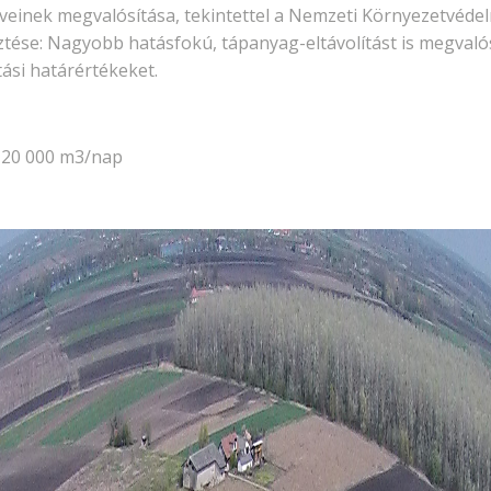
nyelveinek megvalósítása, tekintettel a Nemzeti Környezetvé
sztése: Nagyobb hatásfokú, tápanyag-eltávolítást is megvalósí
átási határértékeket.
: 20 000 m3/nap