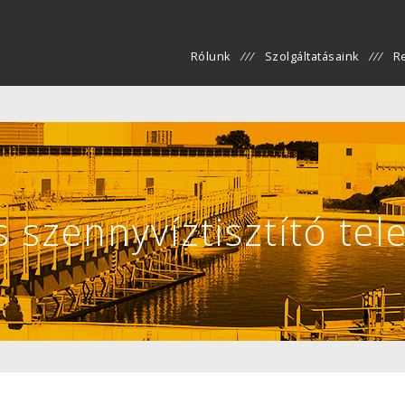
Rólunk
Szolgáltatásaink
R
szennyvíztisztító tel