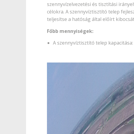
szennyvízelvezetési és tisztítási irá
célokra. A szennyvíztisztító telep fejle
teljesítse a hatóság által előírt kibocs
Főbb mennyiségek:
A szennyvíztisztító telep kapacitása