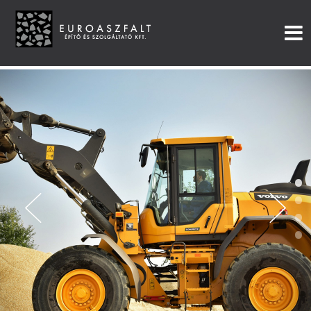
•
•
•
•