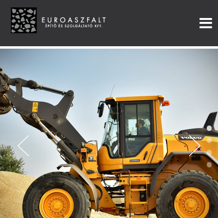
•
•
•
•