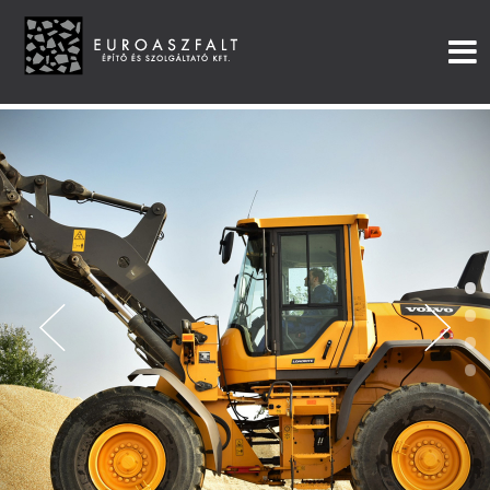
•
•
•
•