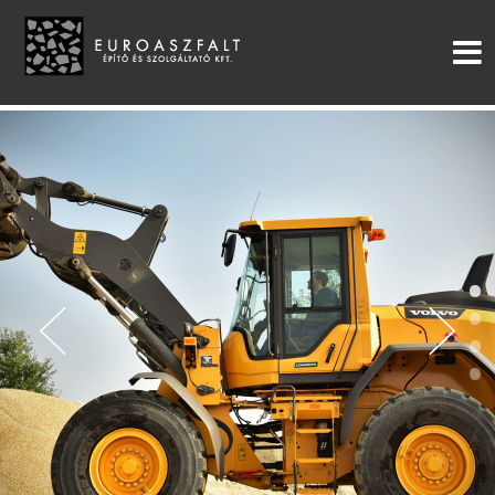
•
•
•
•