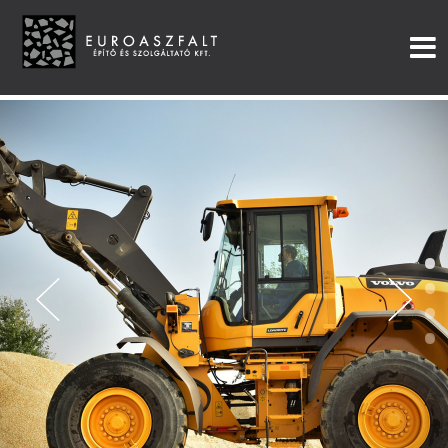
•
•
•
•