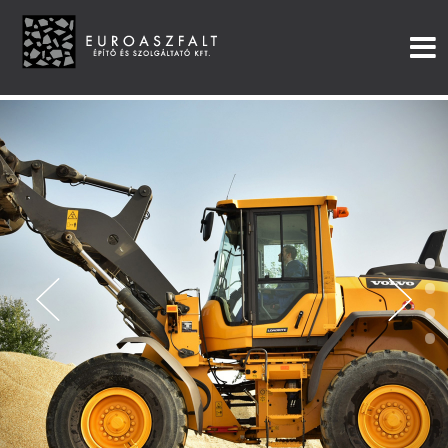
•
•
•
•