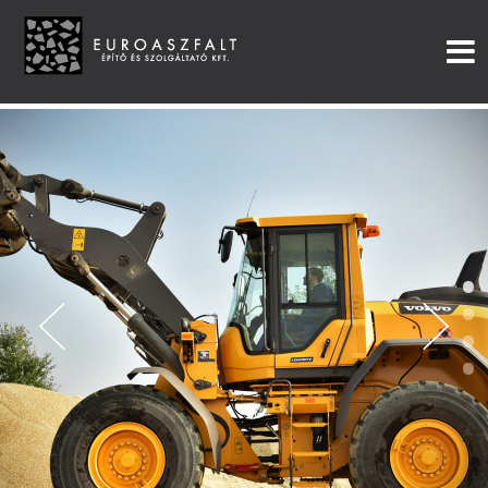
•
•
•
•