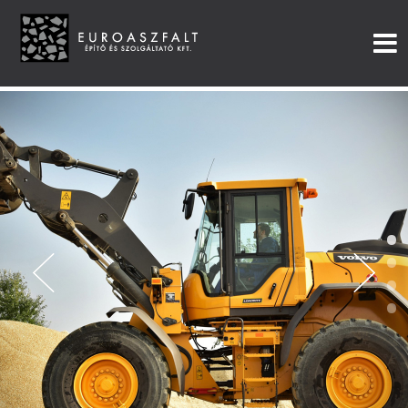
•
•
•
•