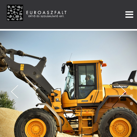
•
•
•
•