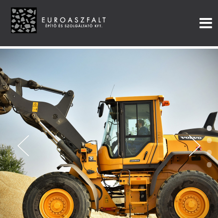
•
•
•
•