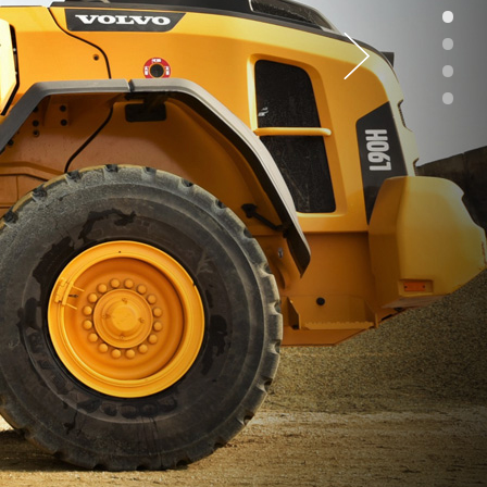
•
•
•
•