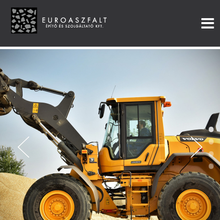
•
•
•
•