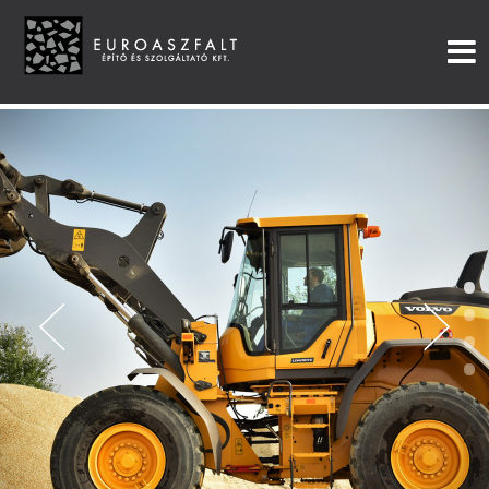
•
•
•
•